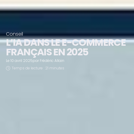
Conseil
L’IA DANS LE E-COMMERCE
FRANÇAIS EN 2025
Le
10 avril 2025
par
Frédéric Allain
Temps de lecture : 21 minutes