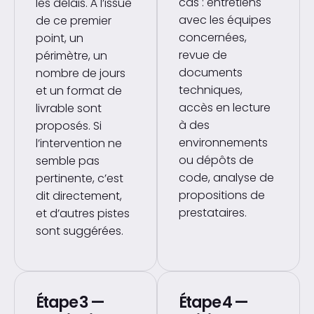
cas : entretiens
les délais. À l’issue
avec les équipes
de ce premier
concernées,
point, un
revue de
périmètre, un
documents
nombre de jours
techniques,
et un format de
accès en lecture
livrable sont
à des
proposés. Si
environnements
l’intervention ne
ou dépôts de
semble pas
code, analyse de
pertinente, c’est
propositions de
dit directement,
prestataires.
et d’autres pistes
sont suggérées.
Étape 3 —
Étape 4 —