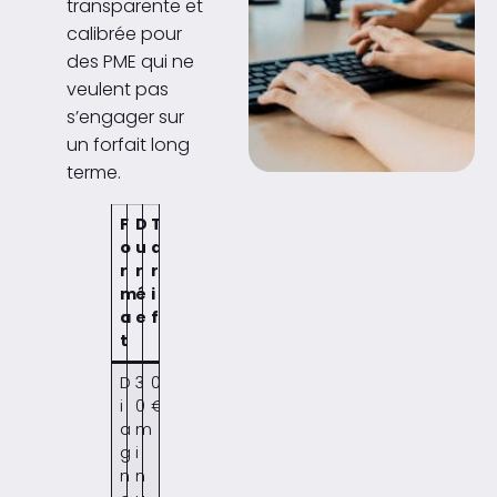
transparente et
calibrée pour
des PME qui ne
veulent pas
s’engager sur
un forfait long
terme.
F
D
T
o
u
a
r
r
r
m
é
i
a
e
f
t
D
3
0
i
0
€
a
m
g
i
n
n