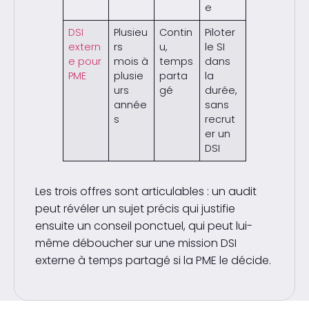
e
DSI
Plusieu
Contin
Piloter
extern
rs
u,
le SI
e pour
mois à
temps
dans
PME
plusie
parta
la
urs
gé
durée,
année
sans
s
recrut
er un
DSI
Les trois offres sont articulables : un audit
peut révéler un sujet précis qui justifie
ensuite un conseil ponctuel, qui peut lui-
même déboucher sur une mission DSI
externe à temps partagé si la PME le décide.