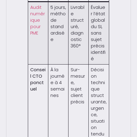
Audit
5 jours,
Livrabl
Évalue
numér
métho
e
r l’état
ique
de
struct
global
pour
stand
uré,
du SI,
PME
ardisé
diagn
sans
e
ostic
sujet
360°
précis
identifi
é
Consei
À la
Sur-
Décisi
l CTO
journé
mesur
on
ponct
e à 4
e,
techni
uel
semai
sujet
que
nes
client
struct
précis
urante,
urgen
ce,
situati
on
tendu