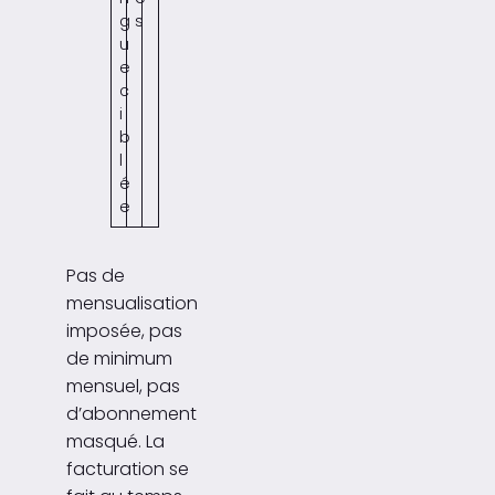
g
s
u
e
c
i
b
l
é
e
Pas de
mensualisation
imposée, pas
de minimum
mensuel, pas
d’abonnement
masqué. La
facturation se