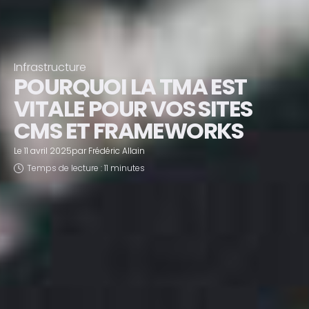
Infrastructure
POURQUOI LA TMA EST
VITALE POUR VOS SITES
CMS ET FRAMEWORKS
Le
11 avril 2025
par
Frédéric Allain
Temps de lecture : 11 minutes