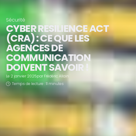
Sécurité
CYBER RESILIENCE ACT
(CRA) : CE QUE LES
AGENCES DE
COMMUNICATION
DOIVENT SAVOIR !
Le
2 janvier 2025
par
Frédéric Allain
Temps de lecture : 11 minutes