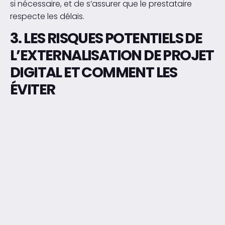
si nécessaire, et de s’assurer que le prestataire
respecte les délais.
3. LES RISQUES POTENTIELS DE
L’EXTERNALISATION DE PROJET
DIGITAL ET COMMENT LES
ÉVITER
L’externalisation de projet digital comporte certains
risques qui peuvent être anticipés grâce à une
gestion proactive et un partenariat bien structuré.
3.1 Perte de contrôle et de visibilité
Lorsque le projet est confié à un prestataire externe,
l’entreprise peut ressentir une perte de contrôle.
Pour pallier ce risque, il est important de définir des
processus de communication clairs et d’assurer une