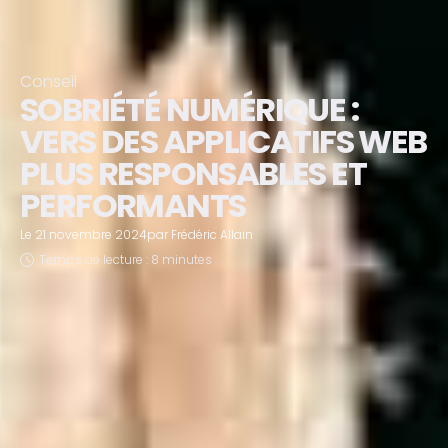
Conseil
SOBRIÉTÉ NUMÉRIQUE :
VERS DES APPLICATIFS WEB
PLUS RESPONSABLES ET
PERFORMANTS
Le
21 novembre 2024
par
Frédéric Allain
Temps de lecture : 8 minutes