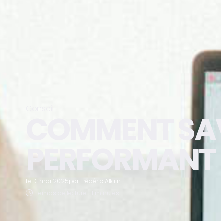
Conseil
COMMENT SAVO
PERFORMANT 
Le
13 mai 2025
par
Frédéric Allain
Temps de lecture : 11 minutes